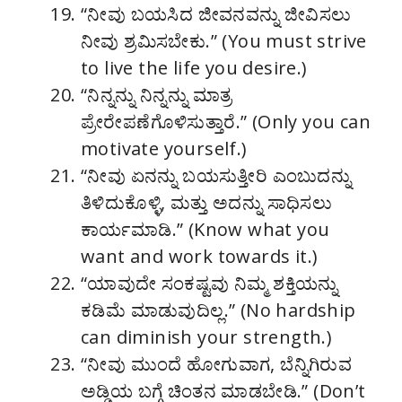
“ನೀವು ಬಯಸಿದ ಜೀವನವನ್ನು ಜೀವಿಸಲು
ನೀವು ಶ್ರಮಿಸಬೇಕು.” (You must strive
to live the life you desire.)
“ನಿನ್ನನ್ನು ನಿನ್ನನ್ನು ಮಾತ್ರ
ಪ್ರೇರೇಪಣೆಗೊಳಿಸುತ್ತಾರೆ.” (Only you can
motivate yourself.)
“ನೀವು ಏನನ್ನು ಬಯಸುತ್ತೀರಿ ಎಂಬುದನ್ನು
ತಿಳಿದುಕೊಳ್ಳಿ, ಮತ್ತು ಅದನ್ನು ಸಾಧಿಸಲು
ಕಾರ್ಯಮಾಡಿ.” (Know what you
want and work towards it.)
“ಯಾವುದೇ ಸಂಕಷ್ಟವು ನಿಮ್ಮ ಶಕ್ತಿಯನ್ನು
ಕಡಿಮೆ ಮಾಡುವುದಿಲ್ಲ.” (No hardship
can diminish your strength.)
“ನೀವು ಮುಂದೆ ಹೋಗುವಾಗ, ಬೆನ್ನಿಗಿರುವ
ಅಡ್ಡಿಯ ಬಗ್ಗೆ ಚಿಂತನ ಮಾಡಬೇಡಿ.” (Don’t