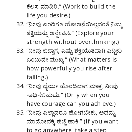
ಕೆಲಸ ಮಾಡಿರಿ.” (Work to build the
life you desire.)
“ನೀವು ಎಂದಿಗೂ ಯೋಚನೆಯಿಲ್ಲದಂತೆ ನಿಮ್ಮ
ಶಕ್ತಿಯನ್ನು ಅನ್ವೇಷಿಸಿ.” (Explore your
strength without overthinking.)
“ನೀವು ಬಿದ್ದಾಗ, ಎಷ್ಟು ಶಕ್ತಿಯುತವಾಗಿ ಎದ್ದೀರಿ
ಎಂಬುದೇ ಮುಖ್ಯ.” (What matters is
how powerfully you rise after
falling.)
“ನೀವು ಧೈರ್ಯ ಹೊಂದಿದಾಗ ಮಾತ್ರ, ನೀವು
ಸಾಧಿಸಬಹುದು.” (Only when you
have courage can you achieve.)
“ನೀವು ಎಲ್ಲಾದರೂ ಹೋಗಬೇಕು, ಅದನ್ನು
ಮಾಡೋದಕ್ಕೆ ಹೆಜ್ಜೆ ಹಾಕಿ.” (If you want
to go anywhere, take a step