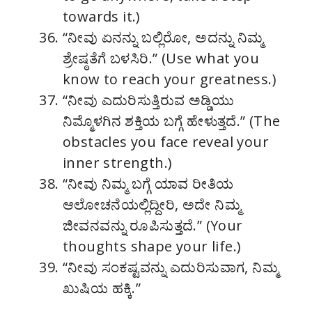
towards it.)
“ನೀವು ಏನನ್ನು ಬಲ್ಲಿರೋ, ಅದನ್ನು ನಿಮ್ಮ
ಶ್ರೇಷ್ಠತೆಗೆ ಬಳಸಿರಿ.” (Use what you
know to reach your greatness.)
“ನೀವು ಎದುರಿಸುತ್ತಿರುವ ಅಡ್ಡಿಯು
ನಿಮ್ಮೊಳಗಿನ ಶಕ್ತಿಯ ಬಗ್ಗೆ ಹೇಳುತ್ತದೆ.” (The
obstacles you face reveal your
inner strength.)
“ನೀವು ನಿಮ್ಮ ಬಗ್ಗೆ ಯಾವ ರೀತಿಯ
ಆಲೋಚನೆಯಲ್ಲಿದ್ದೀರಿ, ಅದೇ ನಿಮ್ಮ
ಜೀವನವನ್ನು ರೂಪಿಸುತ್ತದೆ.” (Your
thoughts shape your life.)
“ನೀವು ಸಂಕಷ್ಟವನ್ನು ಎದುರಿಸುವಾಗ, ನಿಮ್ಮ
ಖುಷಿಯ ಹಕ್ಕಿ.”