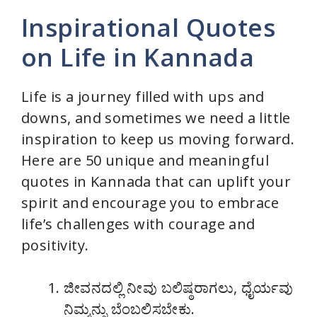
y
Inspirational Quotes
V
on Life in Kannada
i
Life is a journey filled with ups and
downs, and sometimes we need a little
d
inspiration to keep us moving forward.
Here are 50 unique and meaningful
e
quotes in Kannada that can uplift your
spirit and encourage you to embrace
o
life’s challenges with courage and
positivity.
ಜೀವನದಲ್ಲಿ ನೀವು ಬಲಿಷ್ಠರಾಗಲು, ಧೈರ್ಯವು
ನಿಮ್ಮನ್ನು ಬೆಂಬಲಿಸಬೇಕು.