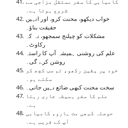
کامیابی کا سفر مستقل مزاجی سے
شروع ہوتا ہے۔
خواب دیکھو، محنت کرو، اور انہیں
حقیقت بناؤ۔
مشکلات کو چیلنج سمجھو، نہ کہ
رکاوٹ۔
علم کی روشنی ہمیشہ آپ کا راستہ
روشن کرے گی۔
خود پر یقین رکھو، تم سب کچھ کر
سکتے ہو۔
سخت محنت کبھی ضائع نہیں جاتی۔
علم کا سفر ہمیشہ جاری رہتا
ہے۔
حوصلہ کبھی مت ہارو، کامیابی
آپ کے قریب ہے۔