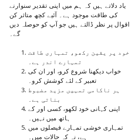
o
یاد دلاتے ہیں کہ ہم میں اپنی تقدیر سنوارنے
کی طاقت موجود ہے۔ آئیے کچھ متاثر کن
اقوال پر نظر ڈالتے ہیں جو آپ کو حوصلہ دیں
گے۔
خود پر یقین رکھو، تمہاری طاقت
تمہارے اندر ہے۔
خواب دیکھنا شروع کرو، اور ان کی
تعبیر کے لئے کوشش کرو۔
ہر ناکامی تمہیں مزید مضبوط
بناتی ہے۔
اپنی کہانی خود لکھو، کسی اور کے
ہاتھ میں نہیں۔
تمہاری خوشی تمہارے فیصلوں میں
ہے، نہ کہ حالات میں۔