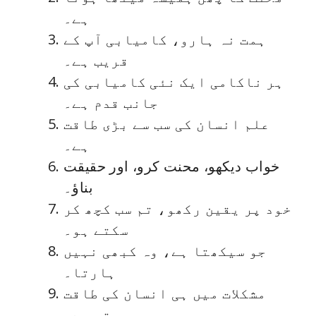
ہے۔
ہمت نہ ہارو، کامیابی آپ کے
قریب ہے۔
ہر ناکامی ایک نئی کامیابی کی
جانب قدم ہے۔
علم انسان کی سب سے بڑی طاقت
ہے۔
خواب دیکھو، محنت کرو، اور حقیقت
بناؤ۔
خود پر یقین رکھو، تم سب کچھ کر
سکتے ہو۔
جو سیکھتا ہے، وہ کبھی نہیں
ہارتا۔
مشکلات میں ہی انسان کی طاقت
چھپی ہوتی ہے۔