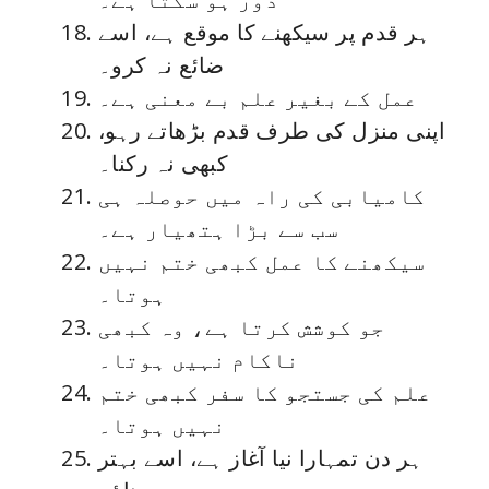
ہر قدم پر سیکھنے کا موقع ہے، اسے
ضائع نہ کرو۔
عمل کے بغیر علم بے معنی ہے۔
اپنی منزل کی طرف قدم بڑھاتے رہو،
کبھی نہ رکنا۔
کامیابی کی راہ میں حوصلہ ہی
سب سے بڑا ہتھیار ہے۔
سیکھنے کا عمل کبھی ختم نہیں
ہوتا۔
جو کوشش کرتا ہے، وہ کبھی
ناکام نہیں ہوتا۔
علم کی جستجو کا سفر کبھی ختم
نہیں ہوتا۔
ہر دن تمہارا نیا آغاز ہے، اسے بہتر