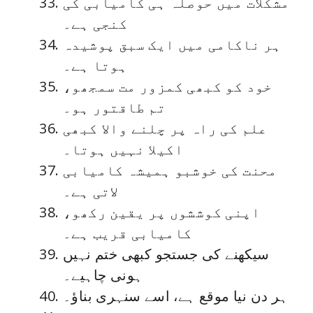
مشکلات میں حوصلہ ہی کامیابی کی
کنجی ہے۔
ہر ناکامی میں ایک سبق پوشیدہ
ہوتا ہے۔
خود کو کبھی کمزور مت سمجھو،
تم طاقتور ہو۔
علم کی راہ پر چلنے والا کبھی
اکیلا نہیں ہوتا۔
محنت کی خوشبو ہمیشہ کامیابی
لاتی ہے۔
اپنی کوششوں پر یقین رکھو،
کامیابی قریب ہے۔
سیکھنے کی جستجو کبھی ختم نہیں
ہونی چاہیے۔
ہر دن نیا موقع ہے، اسے سنہری بناؤ۔