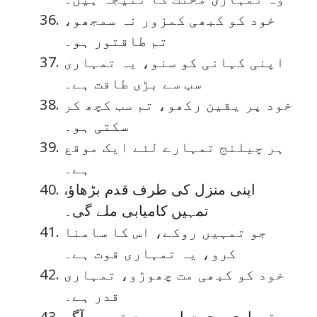
خود کو کبھی کمزور نہ سمجھو،
تم طاقتور ہو۔
اپنی کہانی کو سنو، یہ تمہاری
سب سے بڑی طاقت ہے۔
خود پر یقین رکھو، تم سب کچھ کر
سکتی ہو۔
ہر چیلنج تمہارے لئے ایک موقع
ہے۔
اپنی منزل کی طرف قدم بڑھاؤ،
تمہیں کامیابی ملے گی۔
جو تمہیں روکے، اس کا سامنا
کرو، یہ تمہاری قوت ہے۔
خود کو کبھی مت چھوڑو، تمہاری
قدر ہے۔
تمہاری محبت اور ہمت تمہیں آگے