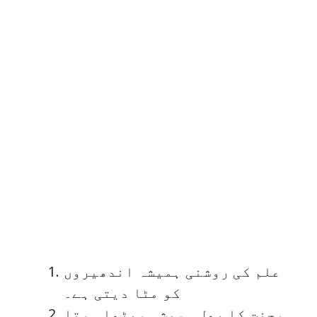
علم کی روشنی ہمیشہ اندھیروں
کو مٹا دیتی ہے۔
محنت کا پھل ہمیشہ میٹھا ہوتا