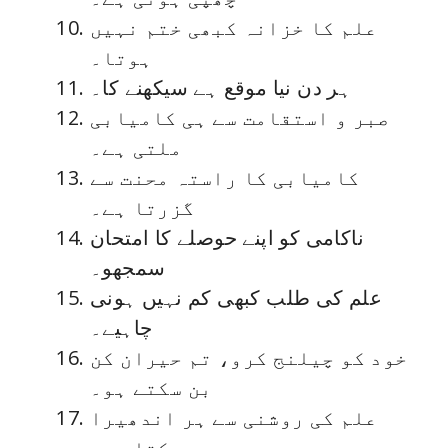
علم کا خزانہ کبھی ختم نہیں
ہوتا۔
ہر دن نیا موقع ہے سیکھنے کا۔
صبر و استقامت سے ہی کامیابی
ملتی ہے۔
کامیابی کا راستہ محنت سے
گزرتا ہے۔
ناکامی کو اپنے حوصلے کا امتحان
سمجھو۔
علم کی طلب کبھی کم نہیں ہونی
چاہیے۔
خود کو چیلنج کرو، تم حیران کن
بن سکتے ہو۔
علم کی روشنی سے ہر اندھیرا
دور ہو سکتا ہے۔