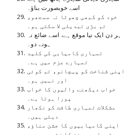
اسے خوبصورت بناؤ۔
خود کو کبھی چھوٹا نہ سمجھو،
تم بڑی تبدیلی لا سکتی ہو۔
ہر دن ایک نیا موقع ہے، اسے ضائع نہ
ہونے دو۔
تمہاری کامیابی کی کلید
تمہارے عزم میں ہے۔
اپنی شناخت کو پہچانو، تم کوئی
اور نہیں ہو۔
خواب دیکھنے والیوں کا خواب
پورا ہوتا ہے۔
مشکلات تمہاری طاقت کو نکھار
دیتی ہیں۔
اپنی کامیابیوں کا جشن مناؤ،
وہ تمہاری محنت کا نتیجہ ہیں۔