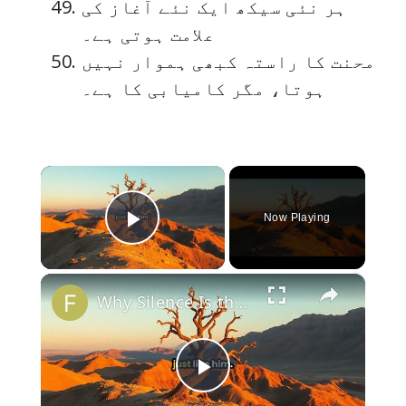
ہر نئی سیکھ ایک نئے آغاز کی
علامت ہوتی ہے۔
محنت کا راستہ کبھی ہموار نہیں
ہوتا، مگر کامیابی کا ہے۔
×
Now Playing
Play Video
×
Why Silence Is the Deepest Answer
P