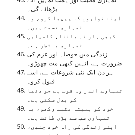
بڑھائے گی۔
اپنے خوابوں کا پیچھا کرو، وہ
تمہاری قسمت ہیں۔
کبھی ہار نہ ماننا، کامیابی
تمہاری منتظر ہے۔
زندگی میں حوصلہ اور عزم کی
ضرورت ہے، انہیں کبھی مت چھوڑو۔
ہر دن ایک نئی شروعات ہے، اسے
قبول کرو۔
تمہارے اندر وہ قوت ہے جو دنیا
کو بدل سکتی ہے۔
خود کو ہمیشہ مثبت رکھو، یہ
تمہاری سب سے بڑی طاقت ہے۔
اپنی زندگی کی راہ خود چنیں،