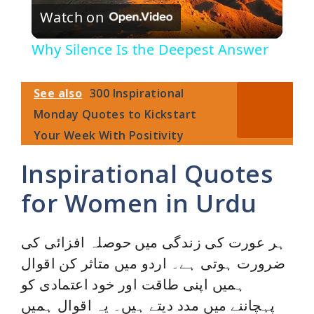
Watch on
l
Why Silence Is the Deepest Answer
a
See also
300 Inspirational
y
Monday Quotes to Kickstart
Your Week With Positivity
V
Inspirational Quotes
i
for Women in Urdu
d
ہر عورت کی زندگی میں حوصلہ افزائی کی
ضرورت ہوتی ہے۔ اردو میں متاثر کن اقوال
e
ہمیں اپنی طاقت اور خود اعتمادی کو
پہچاننے میں مدد دیتے ہیں۔ یہ اقوال ہمیں